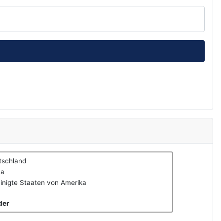
tschland
na
inigte Staaten von Amerika
der