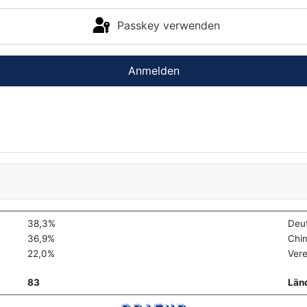
Passkey verwenden
Anmelden
38,3%
Deu
36,9%
Chi
22,0%
Vere
83
Län