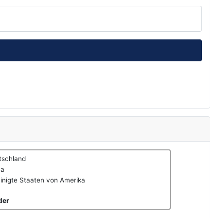
tschland
na
inigte Staaten von Amerika
der