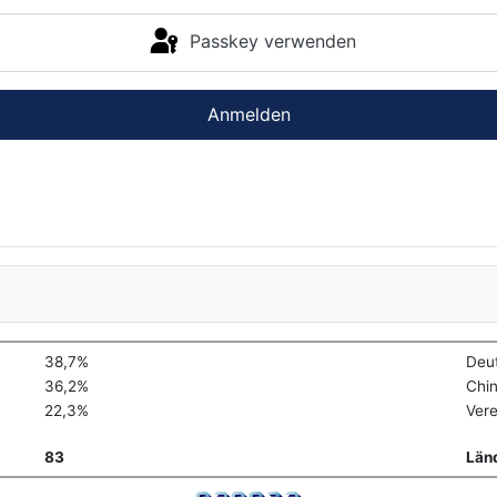
Passkey verwenden
Anmelden
38,7%
Deu
36,2%
Chi
22,3%
Vere
83
Län