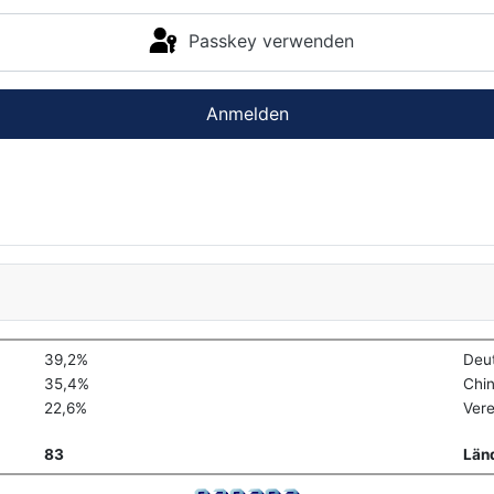
Passkey verwenden
Anmelden
39,2%
Deu
35,4%
Chi
22,6%
Vere
83
Län