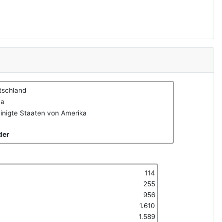
tschland
na
inigte Staaten von Amerika
der
114
255
956
1.610
1.589