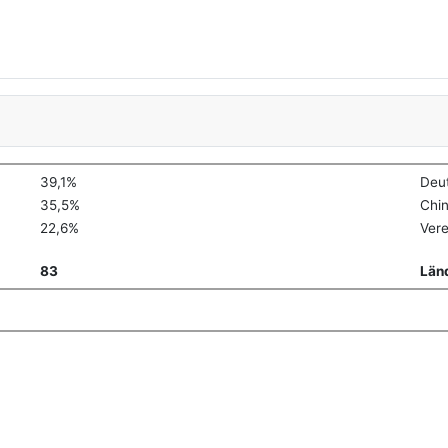
39,1%
Deu
35,5%
Chi
22,6%
Vere
83
Län