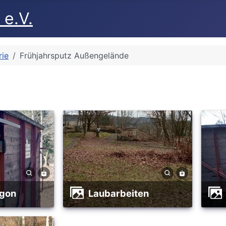
 e.V.
rie
Frühjahrsputz Außengelände
ggon
Laubarbeiten