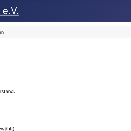
 e.V.
en
rstand.
ewählt)