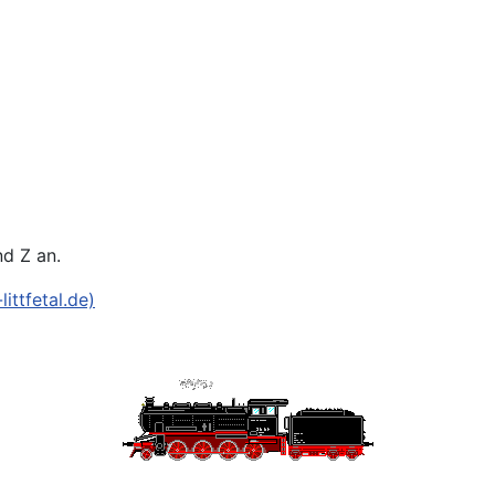
d
nd Z an.
ittfetal.de)