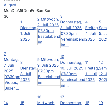
August
Mon
Die
Mit
Don
Fre
Sam
Son
30
3
2
Mittwoch,
1
Donnerstag,
4
5
2. Juli 2025
Dienstag,
3. Juli 2025
Freitag,
Sam
07:30pm
1. Juli
07:30pm
4. Juli
5. Ju
Bastelabend
2025
Vereinsabend
2025
202
im ...
im ...
7
10
Montag,
9
Mittwoch,
8
Donnerstag,
11
12
7. Juli
9. Juli 2025
Dienstag,
10. Juli 2025
Freitag,
Sam
2025
07:30pm
8. Juli
07:30pm
11. Juli
12. J
07:30pm
Bastelabend
2025
Vereinsabend
2025
202
Videos,
im ...
im ...
Bilder ...
16
17
14
15
Mittwoch,
Donnerstag,
18
19