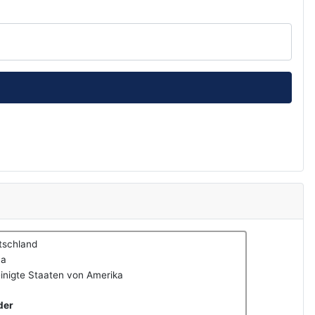
tschland
na
inigte Staaten von Amerika
der